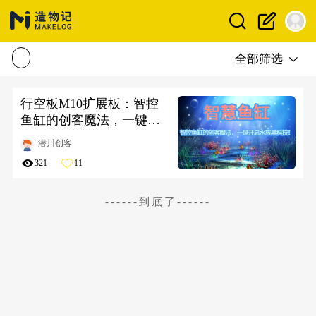
全部筛选
行空板M10扩展板：智控
鱼缸的创客魔法，一键开
启水族黑科技！
潜川创客
321
11
------到底了------