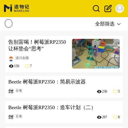
全部筛选
告别盲喝！树莓派RP2350
让杯垫会“思考”
潜川创客
156
7
Beetle 树莓派RP2350：简易示波器
豆爸
236
5
Beetle 树莓派RP2350：造车计划（二）
豆爸
297
8