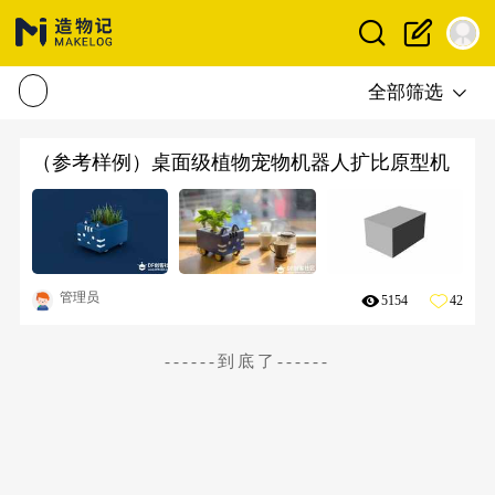
全部筛选
（参考样例）桌面级植物宠物机器人扩比原型机
管理员
5154
42
------到底了------