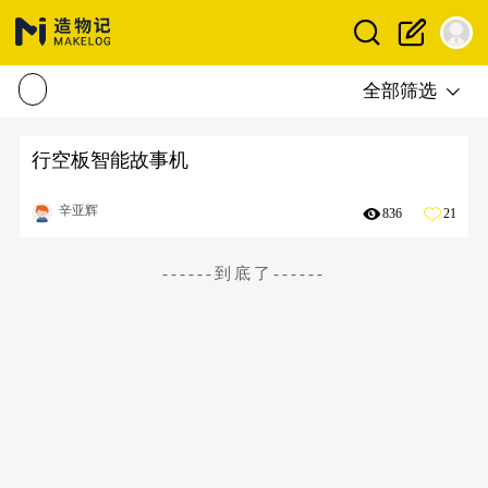
全部筛选
行空板智能故事机
辛亚辉
836
21
------到底了------