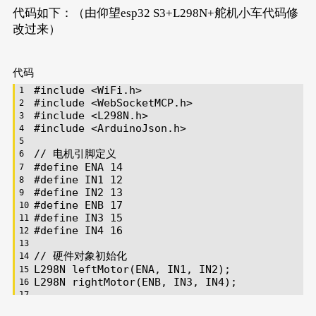
代码如下：（由仰望esp32 S3+L298N+舵机小车代码修
改过来）
代码
#
include
<WiFi.h>
#
include
<WebSocketMCP.h>
#
include
<L298N.h>
#
include
<ArduinoJson.h>
// 电机引脚定义
#
define
 ENA 14
#
define
 IN1 12
#
define
 IN2 13
#
define
 ENB 17
#
define
 IN3 15
#
define
 IN4 16
// 硬件对象初始化
L298N 
leftMotor
(ENA, IN1, IN2)
;
L298N 
rightMotor
(ENB, IN3, IN4)
;
// 网络配置