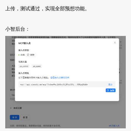
const
char
* ssid = 
"******"
;
const
char
* password = 
"******"
;
上传，测试通过，实现全部预想功能。
const
char
* mcpEndpoint = 
"ws://api.xiaozhi.
WebSocketMCP mcpClient;
// 控制状态机
小智后台：
enum
 CarState { STOP, FORWARD, BACKWARD, LEF
CarState currentState = STOP;
int
 currentSpeed = 
150
;  
// 默认速度(0-255)
// 超时控制核心变量
unsigned
long
 actionStartTime = 
0
;   
// 当前
int
 actionDuration = 
0
;              
// 用户
unsigned
long
 lastCmdTime = 
0
;       
// 最
// 函数前置声明
void
registerMcpTools
()
;
void
controlCar
(CarState state, 
int
 speed = 
void
setServoAngle
(
int
 angle)
;
// 连接状态回调
void
onConnectionStatus
(
bool
connected
)
{
if
 (
connected
) {
Serial
.
println
(
"[MCP] 已连接到服务器"
);