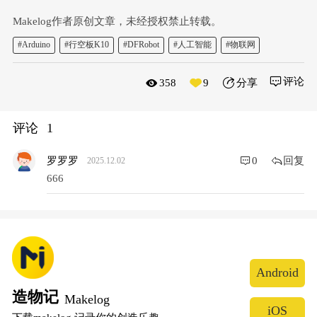
    registerMcpTools();
  } 
else
 {
Makelog作者原创文章，未经授权禁止转载。
Serial
.
println
(
"[MCP] 与服务器断开连接"
);
  }
#Arduino
#行空板K10
#DFRobot
#人工智能
#物联网
}
// 核心控制函数
评论
358
9
分享
void
controlCar
(CarState state, 
int
 speed)
{
if
 (speed >= 
0
) currentSpeed = speed;
评论
1
// 电机驱动逻辑
switch
 (state) {
case
 FORWARD:
回复
罗罗罗
0
2025.12.02
      leftMotor.
setSpeed
(currentSpeed);
666
      rightMotor.
setSpeed
(currentSpeed);
      leftMotor.forward();
      rightMotor.forward();
break
;
case
 BACKWARD:
      leftMotor.
setSpeed
(currentSpeed);
      rightMotor.
setSpeed
(currentSpeed);
      leftMotor.backward();
Android
      rightMotor.backward();
break
;
造物记
Makelog
case
 LEFT:
iOS