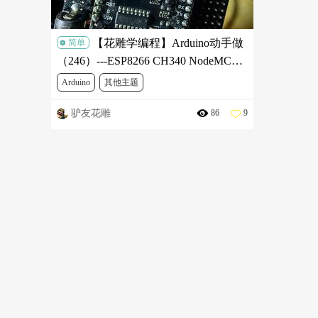
【花雕学编程】Arduino动手做
简单
（246）---ESP8266 CH340 NodeMCU
Lua V3开发板之WIFI连网测试
Arduino
其他主题
驴友花雕
86
9
ESP8266之WIFI连网测试
Arduino动手做