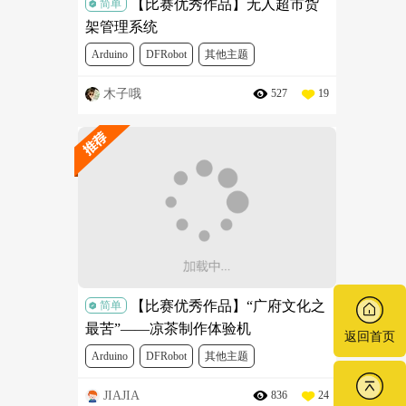
【比赛优秀作品】无人超市货
简单
架管理系统
Arduino
DFRobot
其他主题
木子哦
527
19
优秀作品案例
【比赛优秀作品】“广府文化之
简单
最苦”——凉茶制作体验机
返回首页
Arduino
DFRobot
其他主题
JIAJIA
836
24
优秀作品案例