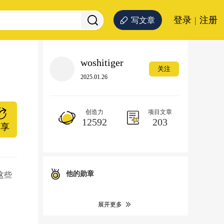
登录
|
注册
写文章
woshitiger
关注
2025.01.26
创造力
项目文章
12592
203
分享
他的勋章
这些
展开更多