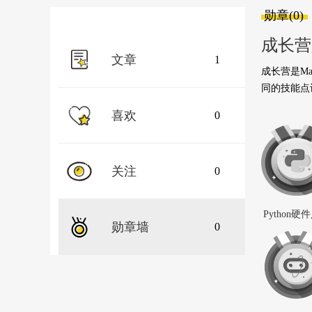
勋章(0)
成长营
文章
1
成长营是M
同的技能点
喜欢
0
关注
0
Python硬
勋章墙
0